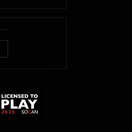
uniqué de presse de
ène Gill: Le
ernement fédéral doit
cter la volonté de la
-Nord de se
nclaver!