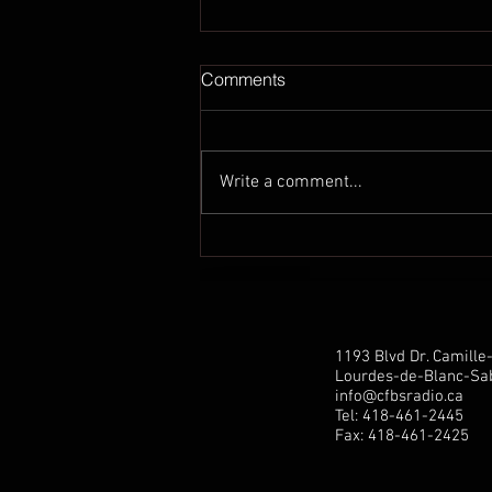
Comments
Write a comment...
Communiqué de presse de
Marilène Gill: Hausse de la
pension pour tous les aînés:
une étape crucial est
franchie!
1193 Blvd Dr. Camill
Lourdes-de-Blanc-Sab
info@cfbsradio.ca
Tel: 418-461-2445
Fax: 418-461-2425