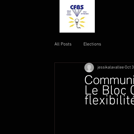
All Posts
Elections
jessikalavallee
Oct 3
Communiq
Le Bloc 
flexibili