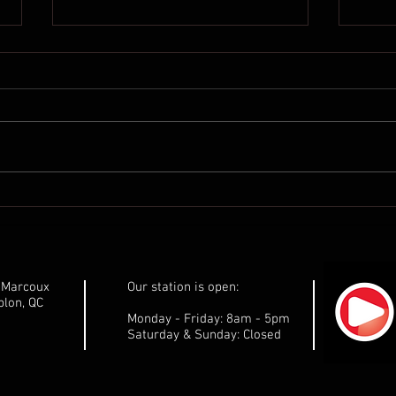
Communiqué de presse de
Comm
Marilène Gill: Ne laissons pas
Maril
les pêchers sur leur faim!
gouv
respe
Côte
e-Marcoux
Our station is open:
dése
lon, QC
Monday - Friday: 8am - 5pm
Saturday & Sunday: Closed