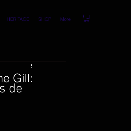
HERITAGE
SHOP
More
 Gill:
s de 