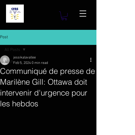
Post
All Posts
jessikalavallee
All Posts
Feb 5, 2024
0 min read
Communiqué de presse de
Elections
Marilène Gill: Ottawa doit
intervenir d'urgence pour
les hebdos