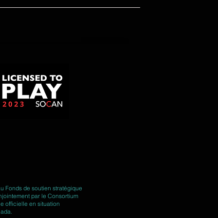
au Fonds de soutien stratégique
jointement par le Consortium
fficielle en situation
nada.