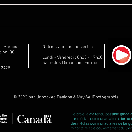
le-Marcoux
Notre station est ouverte :
lon, QC
Lundi - Vendredi : 8h00 - 17h00
Samedi & Dimanche : Fermé
1-2425
© 2023 par Unhooked Designs & MayWellPhotographie
Ce projet a été rendu possible grâce 
aux médias communautaires offert con
des médias communautaires de langue o
minoritaire et le gouvernement du Ca