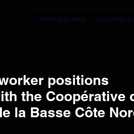
À PROPOS DE NOUS
AUTOUR DE LA 
orker positions
with the Coopérative 
 de la Basse Côte No