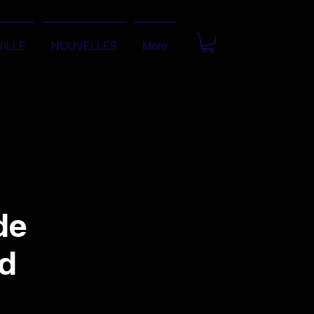
VILLE
NOUVELLES
More
de
rd