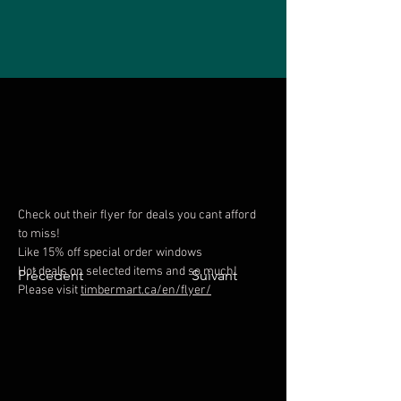
Check out their flyer for deals you cant afford 
to miss!
Like 15% off special order windows
Hot deals on selected items and so much!
Précédent
Suivant
Please visit 
timbermart.ca/en/flyer/