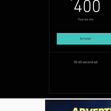
4
400
Tous les ans
Acheter
30-60 second ad