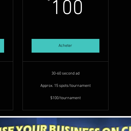
00$
100$
100
Acheter
30-60 second ad
Approx. 15 spots/tournament
$100/tournament