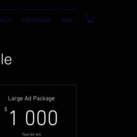
VILLE
NOUVELLES
More
le
Large Ad Package
1 000$
$
1 000
Tous les ans