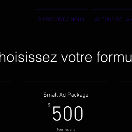
À PROPOS DE NOUS
AUTOUR DE LA 
hoisissez votre formu
Small Ad Package
00$
500$
$
500
Tous les ans