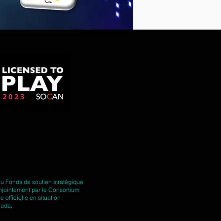
au Fonds de soutien stratégique
jointement par le Consortium
fficielle en situation
nada.