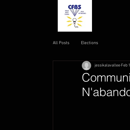
All Posts
Elections
jessikalavallee
Feb 1
Communiq
N'abando