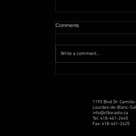
Comments
Write a comment...
Communiqué de presse de
Marilène Gill: Hausse de la
pension pour tous les aînés:
une étape crucial est
franchie!
1193 Blvd Dr. Camill
Lourdes-de-Blanc-Sab
info@cfbsradio.ca
Tel: 418-461-2445
Fax: 418-461-2425