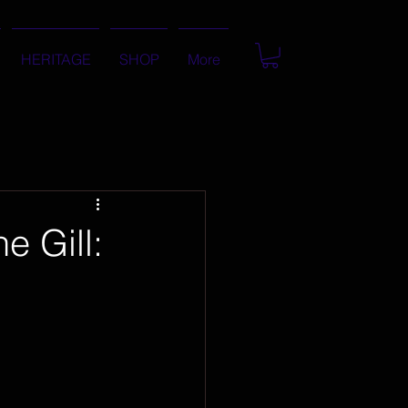
HERITAGE
SHOP
More
 Gill: