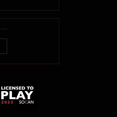
uniqué de presse de
ène Gill: Le
ernement fédéral doit
cter la volonté de la
-Nord de se
nclaver!