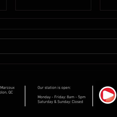
Communiqué de presse de
Comm
Marilène Gill: Ne laissons pas
Maril
les pêchers sur leur faim!
gouv
respe
Côte
e-Marcoux
Our station is open:
dése
lon, QC
Monday - Friday: 8am - 5pm
Saturday & Sunday: Closed