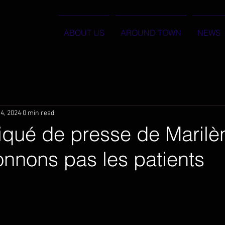
ABOUT US
AROUND TOWN
NEWS
4, 2024
0 min read
ué de presse de Marilène
nnons pas les patients