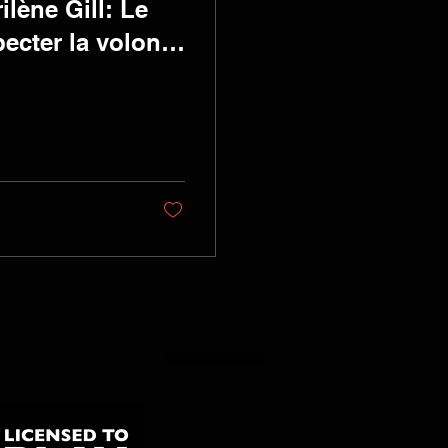
lène Gill: Le
ecter la volonté
ver!