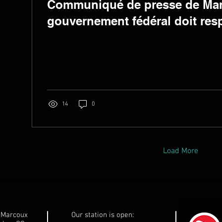
Communiqué de presse de Mari
gouvernement fédéral doit resp
de la Côte-Nord de se désencla
14
0
Load More
e-Marcoux
Our station is open: