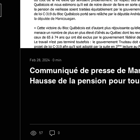
Feb 28, 2024
∙
0
min
Communiqué de presse de Mari
Hausse de la pension pour tou
étape crucial est franchie!
57
0