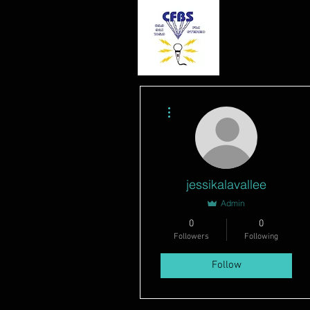
More actions
jessikalavallee
Admin
0
0
Followers
Following
Follow